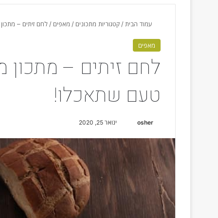
עמוד הבית
/
קטגוריות מתכונים
/
מאפים
/
לחם זיתים – מתכו
מאפים
לחם זיתים – מתכון 
טעם שתאכלו!
osher
S
ינואר 25, 2020
e
n
d
a
n
e
m
a