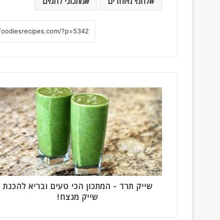
לחמי מיוחדים
מתכוני לחמים
ש
י
י
ק
ת
ר
ד
-
ה
מ
שייק תרד - המתכון הכי טעים ובריא להכנת
ת
שייק מנצח!
כ
ו