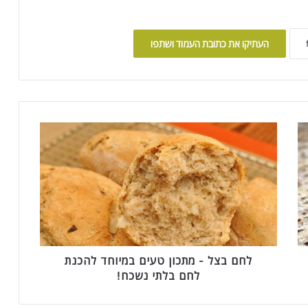
העתיקו את כתובת העמוד ושתפו
ל
ח
ם
ב
צ
ל
-
מ
ת
כ
לחם בצל - מתכון טעים במיוחד להכנת
ו
לחם בלתי נשכח!
ן
ט