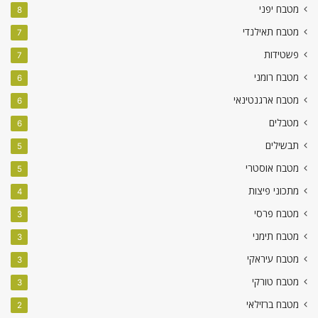
מטבח יפני
8
מטבח תאילנדי
7
פשטידות
7
מטבח רומני
6
מטבח ארגנטינאי
6
מטבלים
6
תבשילים
5
מטבח אוסטרי
5
מתכוני פיצות
4
מטבח פרסי
3
מטבח תימני
3
מטבח עיראקי
3
מטבח טורקי
3
מטבח ברזילאי
2