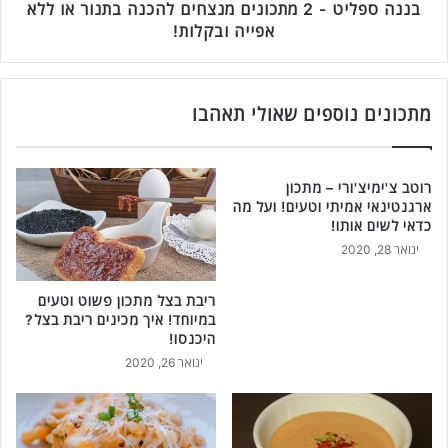
פ
-
בננה ספליט - 2 מתכונים מנצחים להכנה בתנור או ללא
ת
2
אפייה ובקלות!
ח
מ
י
ת
ב
כ
-
ו
מתכונים נוספים שאולי תאהבו
4
נ
מ
י
צ
ם
רוטב צ'ימיצ'ורי – מתכון
ר
מ
ארגנטינאי אמיתי וטעים! ועל מה
כ
נ
כדאי לשים אותו!
י
צ
ינואר 28, 2020
ם
ח
ב
י
ל
ריבת בצל מתכון פשוט וטעים
ם
במיוחד! איך מכינים ריבת בצל?
ב
ל
היכנסו!
ד
ה
ו
ינואר 26, 2020
כ
ע
נ
ם
ה
ט
ב
ע
ת