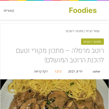
Foodies
חפש עבור
קטגוריות
עמוד הבית
/
מתכוני רטבים
מתכוני רטבים
רוטב מרסלה – מתכון מקורי וטעם
להכנת הרוטב המושלם!
osher
S
יולי 9, 2021
1,512
דקת קריאה
e
n
d
a
n
e