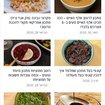
ם
נ
מ
ו
נ
ר
מתכון לרוטב אלף האיים – ככה
מקרוני גבינה (מק אנד צ'יז)
צ
א
תכינו אלף האיים טעים ב-5
מתכון אמריקאי מקורי להכנת
ח
ו
מצרכים בלבד!
הרוטב!
!
ל
ינואר 30, 2020
פברואר 29, 2020
ל
א
א
פ
י
י
ה
ו
קונפי בצל מתכון שמלמד איך
רוטב חמוציות מתכון מיוחד
ב
להכין קונפי בצל מעולה!
וטעים – וכמה עובדות חשובות
ק
על חמוציות!
מרץ 2, 2020
ל
פברואר 28, 2020
ו
ת
!