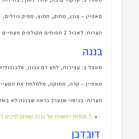
מאפיין – צונן, מתוק, חמוץ, מפיק נוזלים,
הערות: לאכול 2 תפוחים מקולפים פעמיים ביום למשך 3 ימים לסוכר נמוך בדם.
בננה
מטפל ב: עצירות, לחץ דם גבוה, אלכוהוליזם
מאפיין – קרה, מתוקה, מלחלחת את המעיים
הערות: בניסוי שנערך נראה שבננה לא בשלה
7 סגולות רפואיות של בננה שאתם חייבים לדעת !
דובדבן