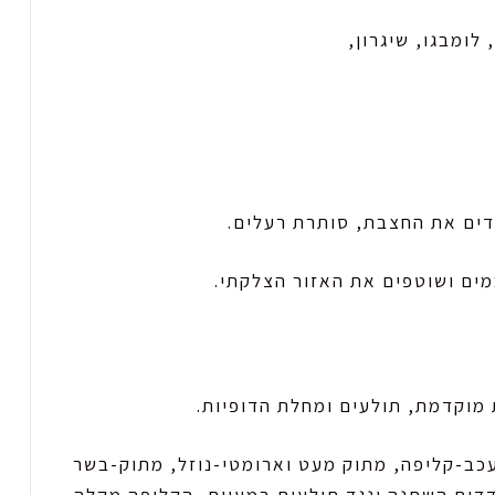
 לומבגו, שיגרון,
דדים את החצבת, סותרת רעלים.
מים ושוטפים את האזור הצלקתי.
 מוקדמת, תולעים ומחלת הדופיות.
מעכב-קליפה, מתוק מעט וארומטי-נוזל, מתוק-בשר
דדים השתנה ונגד תולעים במעיים, הקליפה מקלה