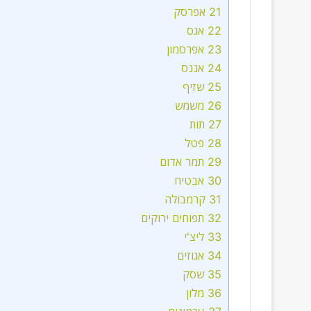
21
אפרסק
22
אגס
23
אפרסמון
24
אננס
25
שזיף
26
משמש
27
תות
28
פטל
29
תמר אדום
30
אבטיח
31
קרמבולה
32
תפוחים ירוקים
33
ליצ'י
34
אגוזים
35
שסק
36
מלון