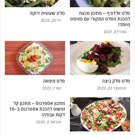
ם
ו
סלט וולדורף – מתכון מנצח
סלט שעועית ירוקה
פ
להכנת הסלט המקורי עם טוויסט
יולי 29, 2022
ש
מיוחד!
ו
אפריל 9, 2021
ט
ב
1
0
ד
ק
ו
ת
סלט סלק ביצה
סלט מימוזה
ב
ספטמבר 23, 2023
מאי 7, 2022
ל
ב
מתכון אספרגוס – מתכון קל
ד
ופשוט להכנת אספרגוס ב-10
!
דקות עבודה!
פברואר 2, 2020