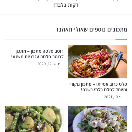
ר
ב
דקות בלבד!
ל
ר
ס
ו
ל
ט
ט
ב
מתכונים נוספים שאולי תאהבו
מ
ע
ת
ג
ק
ב
רוטב סלסה מתכון – מתכון
ת
נ
לרוטב סלסה עגבניות משגע!
ק
י
ינואר 12, 2020
ו
ו
מ
ת
י
-
סלט כרוב אסייתי – מתכון מקורי
ו
מ
ומיוחד לסלט בלתי נשכח!
ח
ת
ד
כ
יולי 13, 2021
!
ו
ן
ט
ע
י