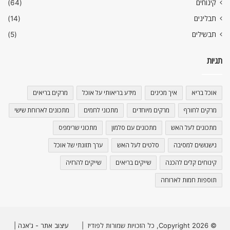
קינוחים
(64)
תבלינים
(14)
תבשילים
(5)
תגיות
אוכל בריא
איך מכינים
מידע בריאותי על אוכל
מרקים בריאים
מרקים לחורף
מרקים מיוחדים
מתכוני לחמים
מתכונים לארוחת שישי
מתכונים לעל האש
מתכונים עם סלמון
מתכוני שרימפס
נישנושים למסיבה
סלטים לעל האש
ערך תזונתי של אוכל
קינוחים קלים להכנה
שייקים בריאים
שייקים להרזיה
תוספות חמות לארוחה
© Copyright 2026, כל הזכויות שמורות לפודיז |
עיצוב אתר - ג'אנה
|