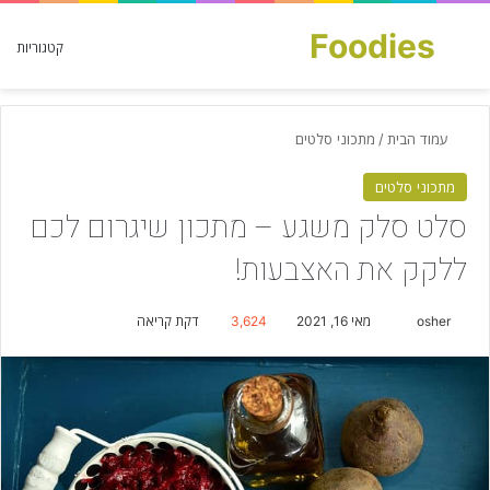
Foodies
חפש עבור
קטגוריות
עמוד הבית
/
מתכוני סלטים
מתכוני סלטים
סלט סלק משגע – מתכון שיגרום לכם
ללקק את האצבעות!
osher
S
מאי 16, 2021
3,624
דקת קריאה
e
n
d
a
n
e