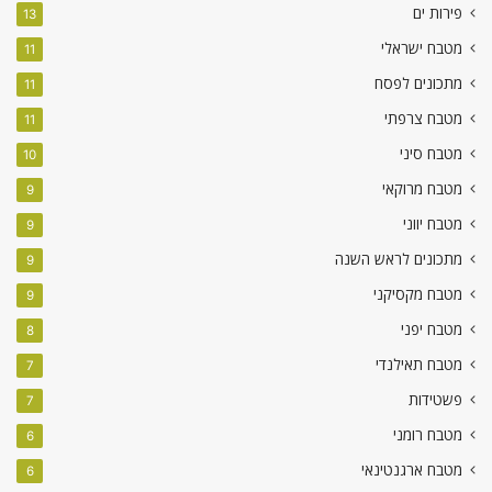
פירות ים
13
מטבח ישראלי
11
מתכונים לפסח
11
מטבח צרפתי
11
מטבח סיני
10
מטבח מרוקאי
9
מטבח יווני
9
מתכונים לראש השנה
9
מטבח מקסיקני
9
מטבח יפני
8
מטבח תאילנדי
7
פשטידות
7
מטבח רומני
6
מטבח ארגנטינאי
6