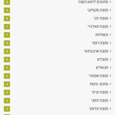
מתכונים לראש השנה
9
מטבח מקסיקני
9
מטבח יפני
8
מטבח תאילנדי
7
פשטידות
7
מטבח רומני
6
מטבח ארגנטינאי
6
מטבלים
6
תבשילים
5
מטבח אוסטרי
5
מתכוני פיצות
4
מטבח פרסי
3
מטבח תימני
3
מטבח עיראקי
3