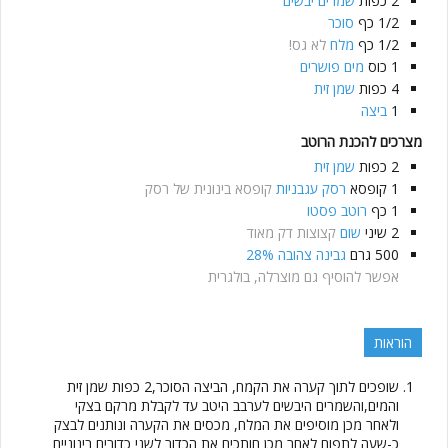
2
כפות
שמרים יבשים
1/2
כף
סוכר
1/2
כף
מלח
לא גס!
1
כוס
מים פושרים
4
כפות
שמן זית
1
ביצה
מצרכים להכנת הרוטב
2
כפות
שמן זית
1
קופסא
רסק עגבניות
קופסא בינונית של רסק
1
כף
רוטב פסטו
2
שיני
שום
קצוצות דק מאוד
500
גרם
גבינה צהובה 28%
אפשר להוסיף גם מוצרלה, בולגרית
הוראות
שופכים לתוך קערה את הקמח, הביצה הסוכר,2 כפות שמן זית
והמים,והשמרים היבשים לערבב היטב עד לקבלת מרקם בצקי
ולאחר מכן מוסיפים את המלח, מכסים את הקערה ונותנים לבצק
כ-שעה לתפוח לאחר מכן חותכים את הכדור לשני כדורים בינוניים