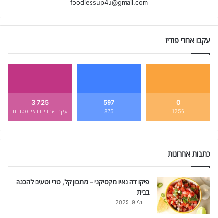
foodiessup4u@gmail.com
עקבו אחרי פודיז
3,725
597
0
1256
875
עקבו אחרינו באינסטגרם
כתבות אחרונות
פיקו דה גאיו מקסיקני – מתכון קל, טרי וטעים להכנה
בבית
יולי 9, 2025