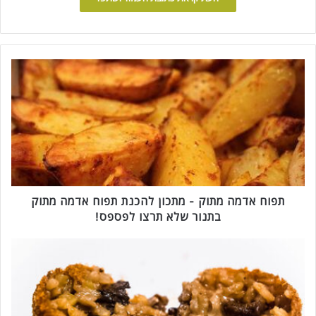
ת
פ
ו
ח
א
ד
מ
ה
מ
ת
תפוח אדמה מתוק - מתכון להכנת תפוח אדמה מתוק
ו
בתנור שלא תרצו לפספס!
ק
-
א
מ
ר
ת
נ
כ
צ
ו
'