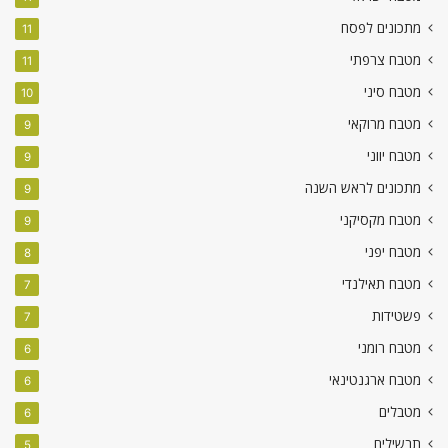
מתכונים לפסח
11
מטבח צרפתי
11
מטבח סיני
10
מטבח מרוקאי
9
מטבח יווני
9
מתכונים לראש השנה
9
מטבח מקסיקני
9
מטבח יפני
8
מטבח תאילנדי
7
פשטידות
7
מטבח רומני
6
מטבח ארגנטינאי
6
מטבלים
6
תבשילים
5