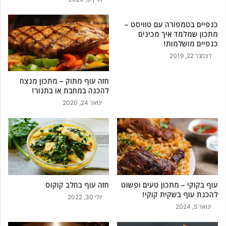
ר
נ
ש
צ
כנפיים בטמפורה עם טוויסט –
ל
'
מתכון שמלמד איך מכינים
א
י
כנפיים מושלמות!
ת
נ
דצמבר 22, 2019
ר
י
צ
ג
חזה עוף מתוק – מתכון מנצח
ו
ב
להכנה במחבת או בתנור!
ל
י
ינואר 24, 2020
פ
נ
ס
ו
פ
ת
ס
ע
!
ם
א
ו
ר
עוף בקוקי – מתכון טעים ופשוט
חזה עוף בחלב קוקוס
ז
להכנת עוף בשקית קוקי!
יולי 30, 2022
!
ינואר 5, 2024