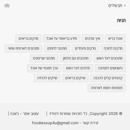
תבשילים
(5)
תגיות
אוכל בריא
איך מכינים
מידע בריאותי על אוכל
מרקים בריאים
מרקים לחורף
מרקים מיוחדים
מתכוני לחמים
מתכונים לארוחת שישי
מתכונים לעל האש
מתכונים עם סלמון
מתכוני שרימפס
נישנושים למסיבה
סלטים לעל האש
ערך תזונתי של אוכל
קינוחים קלים להכנה
שייקים בריאים
שייקים להרזיה
תוספות חמות לארוחה
© Copyright 2026, כל הזכויות שמורות לפודיז |
עיצוב אתר - ג'אנה
|
יצירת קשר - foodiessup4u@gmail.com