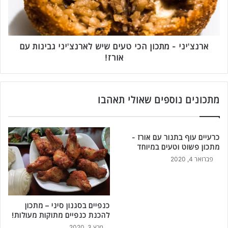
ן
י
ל
נ
ה
י
כ
-
נ
מ
ארנצ'יני - מתכון הכי טעים שיש לארנצ'יני גבינות עם
ת
ת
אורז!
ת
כ
פ
ו
ו
ן
ח
ה
מתכונים נוספים שאולי תאהבו
א
כ
ד
י
מ
ט
כרעיים עוף בתנור עם אורז -
ה
ע
מתכון פשוט וטעים במיוחד
מ
י
פברואר 4, 2020
ת
ם
ו
ש
ק
י
ב
ש
ת
כנפיים בסגנון סיני – מתכון
ל
להכנת כנפיים מתוקות מעולות!
נ
א
ו
ר
מרץ 3, 2020