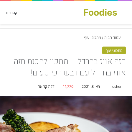
Foodies
חפש עבור
קטגוריות
עמוד הבית
/
מתכוני עוף
מתכוני עוף
חזה אווז בחרדל – מתכון להכנת חזה
אווז בחרדל עם דבש הכי טעים!
osher
S
מאי 8, 2021
11,770
דקת קריאה
e
n
d
a
n
e