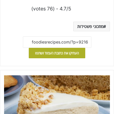
4.7/5 - (76 votes)
מתכוני פשטידות
העתיקו את כתובת העמוד ושתפו
ע
ו
ג
ת
ג
ב
י