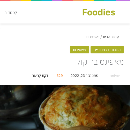
Foodies
חפש עבור
קטגוריות
עמוד הבית
/
פשטידות
מתכונים צמחוניים
פשטידות
מאפינס ברוקולי
osher
S
ספטמבר 23, 2022
529
דקת קריאה
e
n
d
a
n
e
m