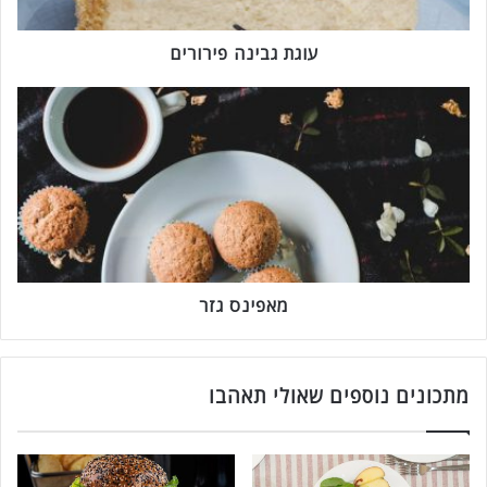
נ
ה
פ
עוגת גבינה פירורים
י
ר
מ
ו
א
ר
פ
י
י
ם
נ
ס
ג
ז
ר
מאפינס גזר
מתכונים נוספים שאולי תאהבו