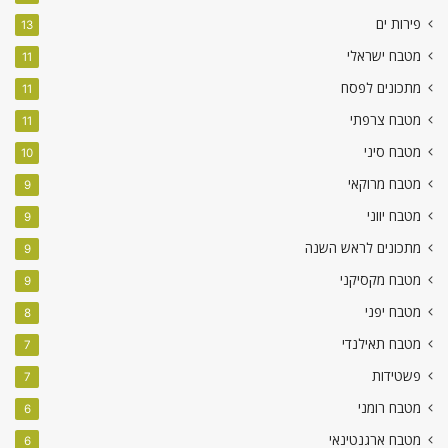
פירות ים
13
מטבח ישראלי
11
מתכונים לפסח
11
מטבח צרפתי
11
מטבח סיני
10
מטבח מרוקאי
9
מטבח יווני
9
מתכונים לראש השנה
9
מטבח מקסיקני
9
מטבח יפני
8
מטבח תאילנדי
7
פשטידות
7
מטבח רומני
6
מטבח ארגנטינאי
6