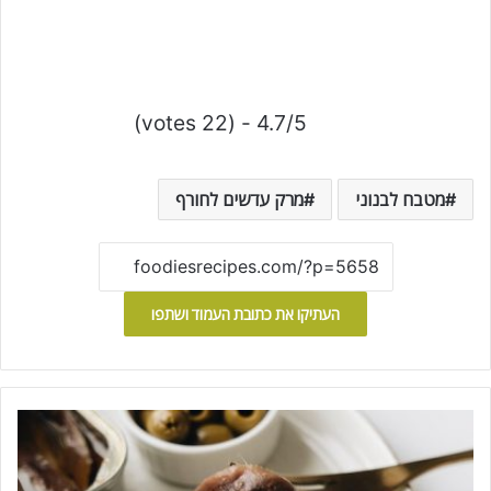
4.7/5 - (22 votes)
מטבח לבנוני
מרק עדשים לחורף
העתיקו את כתובת העמוד ושתפו
ס
ל
ט
א