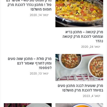
מרק חומוס טוניסאי- אפשר גם
ו
פול ! מתכון נהדר להכנת מרק
ש
חומוס מושלם!
נ
ינואר 14, 2020
י
א
ק
מרק קינואה – מתכון בריא
פ
וצמחוני להכנת מרק קינואה
ו
נהדר
ל
ינואר 24, 2020
נ
י
א
מרק סולת – מתכון שווה טעים
מ
ומזין לחורף שאסור לכם
י
לפספס!
ת
ינואר 13, 2020
י
!
מרק שעועית לבנה מתכון טעים
במיוחד להכנת מרק מושלם!
ינואר 4, 2023