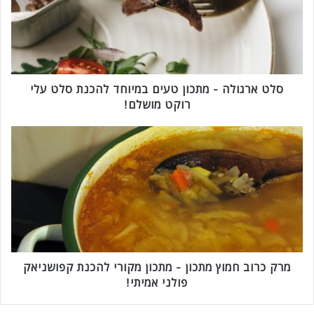
ר
ג
ו
ל
ה
-
סלט ארגולה - מתכון טעים במיוחד להכנת סלט עלי
מ
רוקט מושלם!
ת
כ
מ
ו
ר
ן
ק
ט
כ
ע
ר
י
ו
ם
ב
ב
ח
מ
מ
י
ו
מרק כרוב חמוץ מתכון - מתכון מקורי להכנת קפושניאק
ו
ץ
פולני אמיתי!
ח
מ
ד
ת