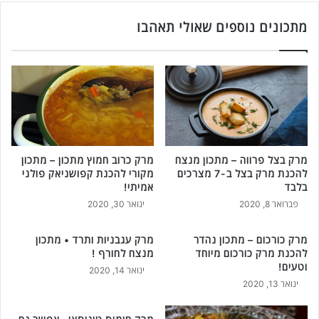
ל
כ
ה
ו
מתכונים נוספים שאולי תאהבו
כ
ן
נ
-
ת
מ
ס
ת
ל
כ
ט
ו
ע
ן
ל
מ
י
מרק בצל פרווה – מתכון מנצח
מרק כרוב חמוץ מתכון – מתכון
ק
להכנת מרק בצל ב-7 מצרכים
מקורי להכנת קפושניאק פולני
ר
ו
בלבד
אמיתי!
ו
ר
ק
פברואר 8, 2020
ינואר 30, 2020
י
ט
ל
מ
ה
מרק כורכום – מתכון נהדר
מרק עגבניות ותרד • מתכון
ו
כ
להכנת מרק כורכום מיוחד
מנצח לחורף !
ש
נ
וטעים!
ינואר 14, 2020
ל
ת
ינואר 13, 2020
ם
ק
!
פ