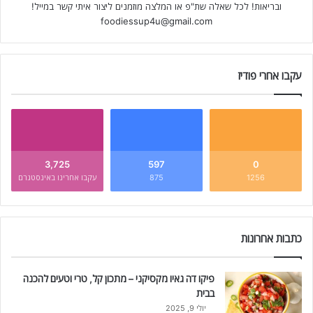
ובריאות! לכל שאלה שת"פ או המלצה מוזמנים ליצור איתי קשר במייל!
foodiessup4u@gmail.com
עקבו אחרי פודיז
3,725
597
0
1256
875
עקבו אחרינו באינסטגרם
כתבות אחרונות
פיקו דה גאיו מקסיקני – מתכון קל, טרי וטעים להכנה
בבית
יולי 9, 2025