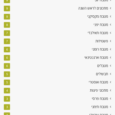
9
מתכונים לראש השנה
9
מטבח מקסיקני
9
מטבח יפני
8
מטבח תאילנדי
7
פשטידות
7
מטבח רומני
6
מטבח ארגנטינאי
6
מטבלים
6
תבשילים
5
מטבח אוסטרי
5
מתכוני פיצות
4
מטבח פרסי
3
מטבח תימני
3
מטבח עיראקי