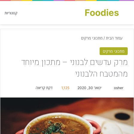
Foodies
חפש עבור
קטגוריות
עמוד הבית
/
מתכוני מרקים
מתכוני מרקים
מרק עדשים לבנוני – מתכון מיוחד
מהמטבח הלבנוני
osher
S
ינואר 30, 2020
1,125
דקת קריאה
e
n
d
a
n
e