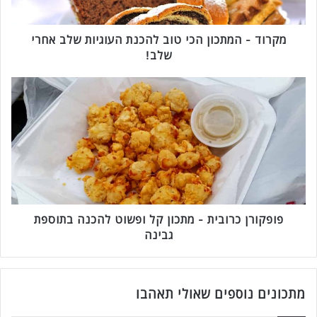
מ
ת
כ
מקרוד - המתכון הכי טוב להכנת העוגיות שלב אחרי
ו
שלב!
ן
ה
פ
כ
ו
י
פ
ט
ק
ו
ו
ב
ר
ל
ן
ה
כ
כ
ר
נ
ו
פופקורן כרובית - מתכון קל ופשוט להכנה בתוספת
ת
ב
גבינה
ה
י
ע
ת
ו
-
ג
מ
מתכונים נוספים שאולי תאהבו
י
ת