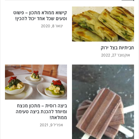
ו
כ
ת
ו
קישוא ממולא מתכון – פשוט
ש
ן
וטעים שכל אחד יכול להכין!
ל
ק
ינואר 8, 2020
ב
ל
א
ו
ח
פ
ר
חביתיות בצל ירוק
ש
י
ו
אוקטובר 27, 2022
ש
ט
ל
ל
ב
ה
!
כ
נ
ה
ב
ביצה רוסית – מתכון מנצח
ת
ומיוחד להכנת ביצה טעימה
ו
ממולאת!
ס
אפריל 9, 2021
פ
ת