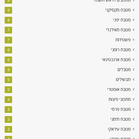
9
מטבח מקסיקני
9
מטבח יפני
8
מטבח תאילנדי
7
פשטידות
7
מטבח רומני
6
מטבח ארגנטינאי
6
מטבלים
6
תבשילים
5
מטבח אוסטרי
5
מתכוני פיצות
4
מטבח פרסי
3
מטבח תימני
3
מטבח עיראקי
3
מטבח טורקי