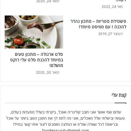
ינואר 24, 2020
מאי 24, 2022
פשטידת פטריות – מתכון נהדר
להכנה ! עם טוויסט מיוחד!
דצמבר 27, 2019
סלט ארגולה – מתכון טעים
במיוחד להכנת סלט עלי רוקט
מושלם!
ינואר 30, 2020
קצת עלי
שלום שמי אושר ואני חובב קולינריה ואוכל, ביקרתי בשלל מסעדות בעולם,
טעמתי ובישלתי שלל מאכלים, ואני פה לתת לך את התוכן הטוב ביותר על אוכל
ובריאות! לכל שאלה שת"פ או המלצה מוזמנים ליצור איתי קשר במייל!
foodiessup4u@gmail.com