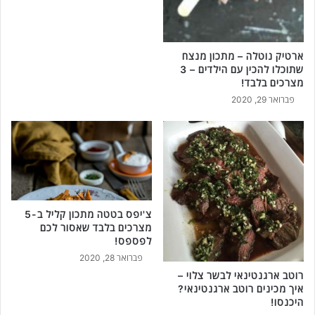
ג
ב
י
נ
ארטיק נוטלה – מתכון מנצח
ה
שתוכלו להכין עם הילדים – 3
מצרכים בלבד!
פברואר 29, 2020
צ'יפס בטטה מתכון קליל ב-5
מצרכים בלבד שאסור לכם
לפספס!
פברואר 28, 2020
רוטב ארגנטינאי לבשר צלוי –
איך מכינים רוטב ארגנטינאי?
היכנסו!