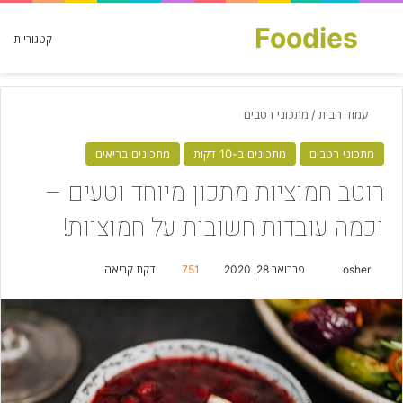
Foodies
חפש עבור
קטגוריות
עמוד הבית
/
מתכוני רטבים
מתכוני רטבים
מתכונים ב-10 דקות
מתכונים בריאים
רוטב חמוציות מתכון מיוחד וטעים –
וכמה עובדות חשובות על חמוציות!
osher
S
פברואר 28, 2020
751
דקת קריאה
e
n
d
a
n
e