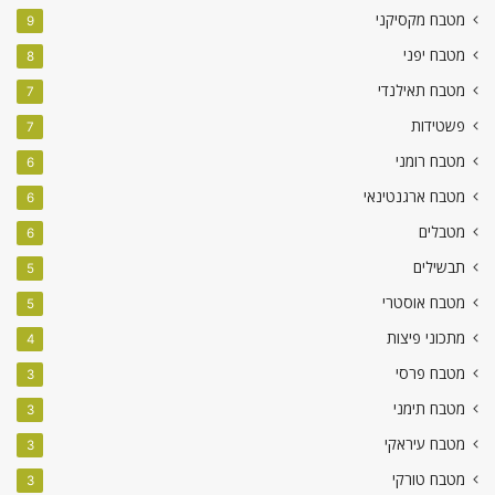
מטבח מקסיקני
9
מטבח יפני
8
מטבח תאילנדי
7
פשטידות
7
מטבח רומני
6
מטבח ארגנטינאי
6
מטבלים
6
תבשילים
5
מטבח אוסטרי
5
מתכוני פיצות
4
מטבח פרסי
3
מטבח תימני
3
מטבח עיראקי
3
מטבח טורקי
3