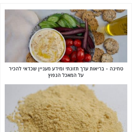
ט
ח
י
נ
ה
-
ב
ר
י
א
טחינה - בריאות ערך תזונתי ומידע מעניין שכדאי להכיר
ו
על המאכל הנפוץ
ת
ע
ח
ר
י
ך
ל
ת
ב
ז
ה
ו
נ
ת