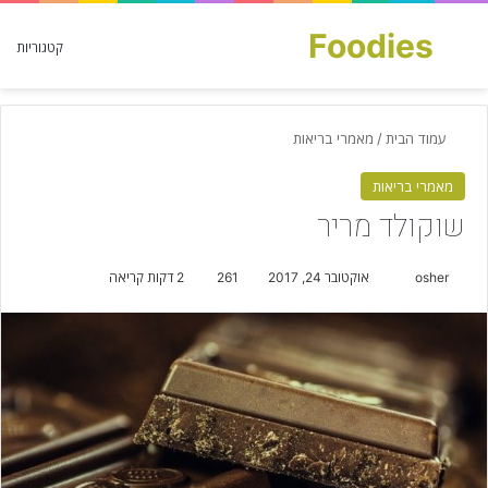
Foodies
חפש עבור
קטגוריות
עמוד הבית
/
מאמרי בריאות
מאמרי בריאות
שוקולד מריר
osher
S
אוקטובר 24, 2017
261
2 דקות קריאה
e
n
d
a
n
e
m
a