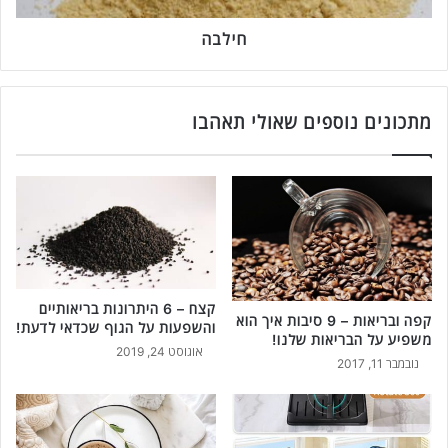
י
ו
חילבה
מ
י
ד
ע
מתכונים נוספים שאולי תאהבו
מ
ע
נ
י
י
ן
ש
כ
קצח – 6 היתרונות בריאותיים
ד
קפה ובריאות – 9 סיבות איך הוא
והשפעות על הגוף שכדאי לדעת!
א
משפיע על הבריאות שלנו!
י
אוגוסט 24, 2019
נובמבר 11, 2017
ל
ה
כ
י