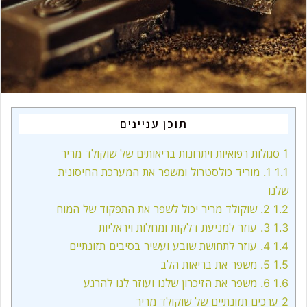
i
l
תוכן עניינים
1
סגולות רפואיות ויתרונות בריאותים של שוקולד מריר
1.1
1. מוריד כולסטרול ומשפר את המערכת החיסונית
שלנו
1.2
2. שוקולד מריר יכול לשפר את התפקוד של המוח
1.3
3. עוזר למניעת דלקות ומחלות ויראליות
1.4
4. עוזר לתחושת שובע ועשיר בסיבים תזונתיים
1.5
5. משפר את בריאות הלב
1.6
6. משפר את הזיכרון שלנו ועוזר לנו להרגע
2
ערכים תזונתיים של שוקולד מריר