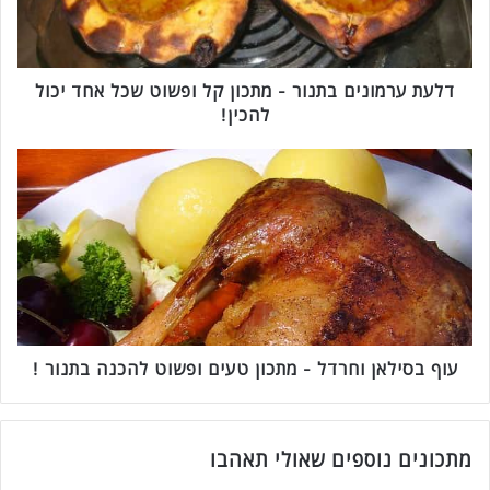
מ
ו
נ
י
דלעת ערמונים בתנור - מתכון קל ופשוט שכל אחד יכול
ם
להכין!
ב
ת
ע
נ
ו
ו
ף
ר
ב
-
ס
מ
י
ת
ל
כ
א
ו
ן
ן
ו
עוף בסילאן וחרדל - מתכון טעים ופשוט להכנה בתנור !
ק
ח
ל
ר
ו
ד
פ
מתכונים נוספים שאולי תאהבו
ל
ש
-