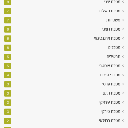
מטבח יפני
8
מטבח תאילנדי
7
פשטידות
7
מטבח רומני
6
מטבח ארגנטינאי
6
מטבלים
6
תבשילים
5
מטבח אוסטרי
5
מתכוני פיצות
4
מטבח פרסי
3
מטבח תימני
3
מטבח עיראקי
3
מטבח טורקי
3
מטבח ברזילאי
2