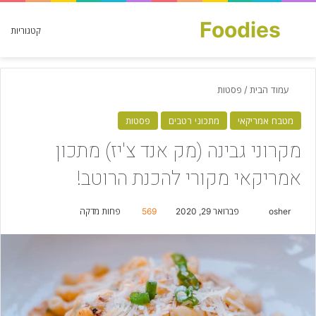
Foodies
חפש עבור
קטגוריות
עמוד הבית
/
פסטות
מטבח אמריקאי
מתכוני רטבים
פסטות
מקרוני גבינה (מק אנד צ'יז) מתכון
אמריקאי מקורי להכנת הרוטב!
osher
S
פברואר 29, 2020
569
פחות מדקה
e
n
d
a
n
e