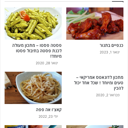
ו
מ
ט
ת
ש
כ
כ
ו
ל
ן
א
ט
ח
ע
כנפיים בתנור
פסטה פסטו – מתכון מעולה
ד
י
לכנת פסטה בתיבול פסטו
י
ם
ינואר 1, 2023
מיוחד!
כ
ו
ינואר 28, 2020
ו
פ
ל
ש
ל
ו
מתכון לדונאטס אמריקאי –
ה
ט
טעים ומיוחד ! שכל אחד יכול
כ
ל
להכין
י
ה
פברואר 2, 2020
ן
כ
!
נ
קאצ'ו אה פפה
ה
יולי 23, 2022
ב
ת