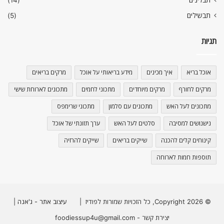
תבלינים
(14)
תבשילים
(5)
תגיות
אוכל בריא
איך מכינים
מידע בריאותי על אוכל
מרקים בריאים
מרקים לחורף
מרקים מיוחדים
מתכוני לחמים
מתכונים לארוחת שישי
מתכונים לעל האש
מתכונים עם סלמון
מתכוני שרימפס
נישנושים למסיבה
סלטים לעל האש
ערך תזונתי של אוכל
קינוחים קלים להכנה
שייקים בריאים
שייקים להרזיה
תוספות חמות לארוחה
© Copyright 2026, כל הזכויות שמורות לפודיז |
עיצוב אתר - ג'אנה
|
יצירת קשר - foodiessup4u@gmail.com