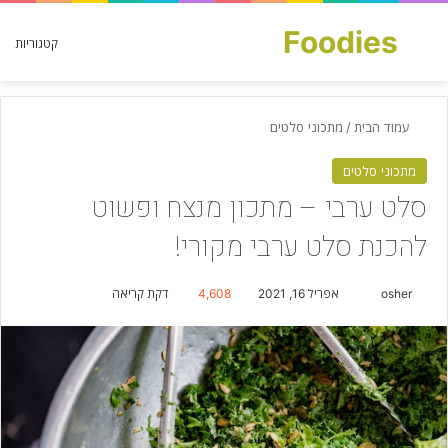
Foodies
חפש עבור
קטגוריות
עמוד הבית
/
מתכוני סלטים
מתכוני סלטים
סלט ערבי – מתכון מנצח ופשוט
להכנת סלט ערבי מקורי!
osher
S
אפריל 16, 2021
4,608
דקת קריאה
e
n
d
a
n
e