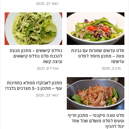
ינואר 31, 2020
ת
ר
ו
ט
ב
נ
ה
ד
סלט עדשים שחורות עם גבינת
נודלס קישואים – מתכון מנצח
ר
פטה – מתכון מיוחד לסלט
להכנת סלט נודלס קישואים
!
עדשים!
וביצה קשה
מרץ 2, 2020
אפריל 9, 2021
מתכון לאבוקדו ממולא בחתיכות
עוף – מתכון ב-5 מצרכים בלבד!
ינואר 23, 2020
סלט טונה פיקנטי – מתכון חריף
וטעים לסלט מושלם שכל אחד
יכול להכין!