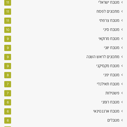
מטבח ישראלי
11
מתכונים לפסח
11
מטבח צרפתי
11
מטבח סיני
10
מטבח מרוקאי
9
מטבח יווני
9
מתכונים לראש השנה
9
מטבח מקסיקני
9
מטבח יפני
8
מטבח תאילנדי
7
פשטידות
7
מטבח רומני
6
מטבח ארגנטינאי
6
מטבלים
6