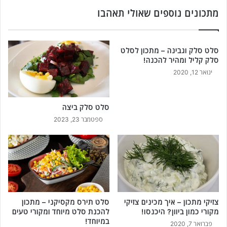
ה
י
כ
צ
מתכונים נוספים שאולי תאהבו
נ
ה
ת
-
ש
2
סלט סלק וגבינה – מתכון לסלט
ו
מ
סלק קליל ומהיר להכנה!
ם
ת
ינואר 12, 2020
פ
כ
ר
ו
ס
נ
סלט סלק ביצה
י
י
א
ם
ספטמבר 23, 2023
מ
מ
י
ע
ת
ו
י
ל
י
ם
ל
צזיקי מתכון – איך מכינים צזיקי
סלט תירס מקסיקני – מתכון
ה
מקורי כמון ביוון? היכנסו!
להכנת סלט מיוחד ומקורי טעים
כ
במיוחד!
פברואר 7, 2020
נ